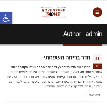
פתח סרגל
Author - admin
חדר בריחה משפחתי
21
אוג
הטרנד של חדר בריחה רץ כבר מזה מספר שנים. הקונספט שבו
אנשים למשך של כשעה, משחקים במשחק דמיוני ומנסים לפצח חידות
בכדי להצליח לברוח מהחדר. קיימים סוגים שונים של חדרי בריחה, אבל יש
מעט מאוד חדרי בריחה משפחתיים. הסיבה שקיים פער וקושי לשמור על
עניין משפחתי לכל קבוצת הגילאים . שיהיה...
READ MORE...